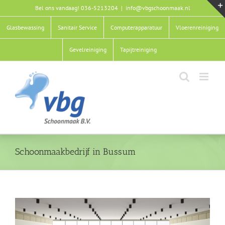
Ga
Bel ons vandaag! 036-5213204
|
info@vbgschoonmaak.nl
naar
inhoud
Glasbewassing
Sanitair Service
Computerapparatuur
Vloerenreiniging
Gevelreiniging
Tapijtreiniging
Schoonmaakbedrijf in Bussum