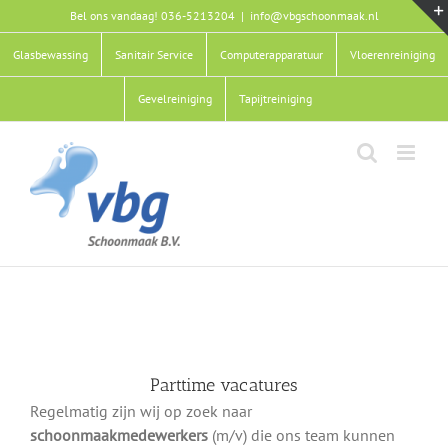
Ga
Bel ons vandaag! 036-5213204
|
info@vbgschoonmaak.nl
naar
inhoud
Glasbewassing
Sanitair Service
Computerapparatuur
Vloerenreiniging
Gevelreiniging
Tapijtreiniging
Parttime vacatures
Regelmatig zijn wij op zoek naar
schoonmaakmedewerkers
(m/v) die ons team kunnen