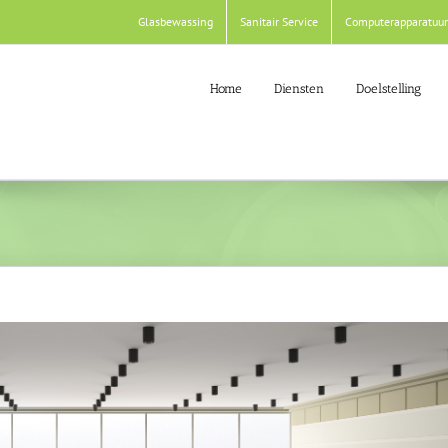
Glasbewassing
Sanitair Service
Computerapparatuur
Home
Diensten
Doelstelling