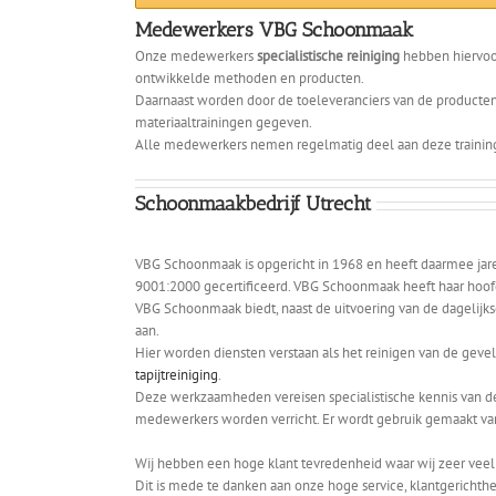
Medewerkers VBG Schoonmaak
Onze medewerkers
specialistische reiniging
hebben hiervoo
ontwikkelde methoden en producten.
Daarnaast worden door de toeleveranciers van de producten 
materiaaltrainingen gegeven.
Alle medewerkers nemen regelmatig deel aan deze training
Schoonmaakbedrijf Utrecht
VBG Schoonmaak is opgericht in 1968 en heeft daarmee jar
9001:2000 gecertificeerd. VBG Schoonmaak heeft haar hoof
VBG Schoonmaak biedt, naast de uitvoering van de dagelijk
aan.
Hier worden diensten verstaan als het reinigen van de gev
tapijtreiniging
.
Deze werkzaamheden vereisen specialistische kennis van d
medewerkers worden verricht. Er wordt gebruik gemaakt va
Wij hebben een hoge klant tevredenheid waar wij zeer vee
Dit is mede te danken aan onze hoge service, klantgerichthei