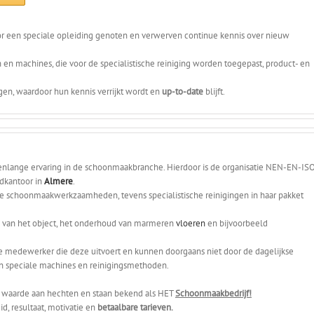
r een speciale opleiding genoten en verwerven continue kennis over nieuw
en machines, die voor de specialistische reiniging worden toegepast, product- en
en, waardoor hun kennis verrijkt wordt en
up-to-date
blijft.
enlange ervaring in de schoonmaakbranche. Hierdoor is de organisatie NEN-EN-IS
dkantoor in
Almere
.
se schoonmaakwerkzaamheden, tevens specialistische reinigingen in haar pakket
el van het object, het onderhoud van marmeren
vloeren
en bijvoorbeeld
e medewerker die deze uitvoert en kunnen doorgaans niet door de dagelijkse
n speciale machines en reinigingsmethoden.
l waarde aan hechten en staan bekend als HET
Schoonmaakbedrijf!
d, resultaat, motivatie en
betaalbare tarieven.