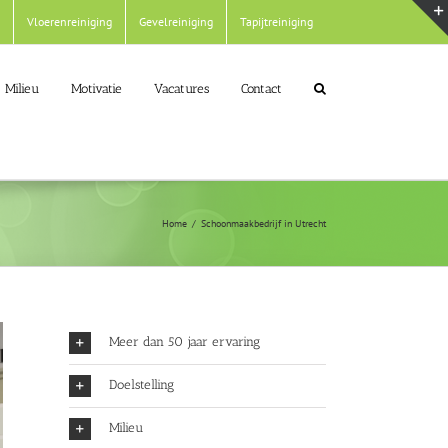
Vloerenreiniging
Gevelreiniging
Tapijtreiniging
Milieu
Motivatie
Vacatures
Contact
Home
Schoonmaakbedrijf in Utrecht
Meer dan 50 jaar ervaring
Doelstelling
Milieu