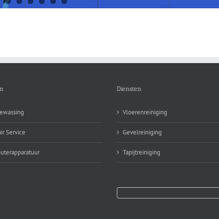
en
Diensten
ewassing
Vloerenreiniging
ir Service
Gevelreiniging
terapparatuur
Tapijtreiniging