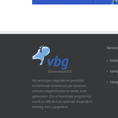
Dienst
Glasb
Sanita
Wij verzorgen dagelijks en periodiek
Compu
schoonmaak onderhoud aan kantoren,
scholen, trappenhuizen en ander soort
gebouwen. Ons schoonmaak programma
wordt zo efficiënt en optimaal mogelijk in
overleg met u opgesteld.